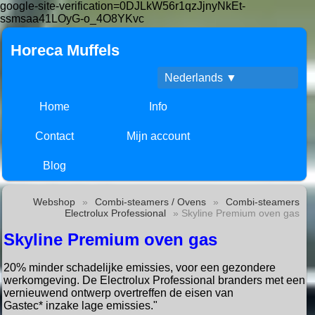
google-site-verification=0DJLkW56r1qzJjnyNkEt-
ssmsaa41LOyG-o_4O8YKvc
Horeca Muffels
Nederlands ▼
Home
Info
Contact
Mijn account
Blog
Webshop
»
Combi-steamers / Ovens
»
Combi-steamers
Electrolux Professional
» Skyline Premium oven gas
Skyline Premium oven gas
20% minder schadelijke emissies, voor een
gezondere
werkomgeving. De Electrolux
Professional branders met een
vernieuwend
ontwerp overtreffen de eisen van
Gastec*
inzake lage emissies."