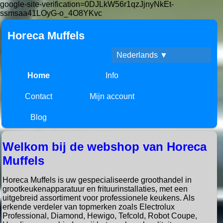
google-site-verification=0DJLkW56r1qzJjnyNkEt-
ssmsaa41LOyG-o_4O8YKvc
Horeca Muffels
Nederlands ▼
Home
Info
Contact
Mijn account
Blog
Welkom bij de webshop van Horeca
Muffels
Horeca Muffels is uw gespecialiseerde groothandel in
grootkeukenapparatuur en frituurinstallaties, met een
uitgebreid assortiment voor professionele keukens. Als
erkende verdeler van topmerken zoals Electrolux
Professional, Diamond, Hewigo, Tefcold, Robot Coupe,