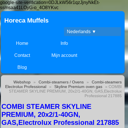
google-site-verification=0DJLkW56r1qzJjnyNkEt-
ssmsaa41LOyG-o_4O8YKvc
Horeca Muffels
Nederlands ▼
Home
Info
Contact
Mijn account
Blog
Webshop
»
Combi-steamers / Ovens
»
Combi-steamers
Electrolux Professional
»
Skyline Premium oven gas
» COMBI
STEAMER SKYLINE PREMIUM, 20x2/1-40GN, GAS,Electrolux
Professional 217885
COMBI STEAMER SKYLINE
PREMIUM, 20x2/1-40GN,
GAS,Electrolux Professional 217885