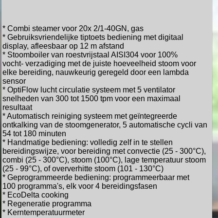
* Combi steamer voor 20x 2/1-40GN, gas
* Gebruiksvriendelijke tiptoets bediening met digitaal
display,
afleesbaar op 12 m afstand
* Stoomboiler van roestvrijstaal AISI304 voor 100%
vocht-
verzadiging met de juiste hoeveelheid stoom voor
elke bereiding,
nauwkeurig geregeld door een lambda
sensor
* OptiFlow lucht circulatie systeem met 5 ventilator
snelheden
van 300 tot 1500 tpm voor een maximaal
resultaat
* Automatisch reiniging systeem met geïntegreerde
ontkalking
van de stoomgenerator, 5 automatische cycli van
54 tot 180
minuten
* Handmatige bediening: volledig zelf in te stellen
bereidingswijze,
voor bereiding met convectie (25 - 300°C),
combi (25 - 300°C),
stoom (100°C), lage temperatuur stoom
(25 - 99°C), of
oververhitte stoom (101 - 130°C)
* Geprogrammeerde bediening: programmeerbaar met
100
programma's, elk voor 4 bereidingsfasen
* EcoDelta cooking
* Regeneratie programma
* Kerntemperatuurmeter