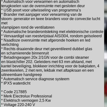
* Automatisch voor verwarmen en automatisch
terugkoelen
van de ovenruimte met gesloten deur
* USB poort voor uitwisseling van programma’s
* Brander met aanjager voor verwarming van de
stoom-
generator en twee branders voor de convectie lucht
met
vlampijpen rond de ventilatoren
* Automatische branderontsteking met elektronische controle
* Vervaardigd van roestvrijstaal AISI304, rondom geïsoleerd
* Naadloze ovenruimte met afgeronde hoeken en led
verlichting
* Rechts draaiende deur met geventileerd dubbel glas
en
scharnierende binnenruit
* Beladingwagen 20x 2/1GN voor de combi steamer
en
blastchiller 202. Geleiders met 63 mm afstand, met
kantel
beveiliging, blokkeer inrichting voor de bakplaten,
4
zwenkwielen, 2 met rem, lekbak met aftapkraan en
een
uitneembare handgreep
* Automatisch service diagnose systeem
* IPX5 waterdicht
* Code 217885
* Merk Electrolux Professional
* Elektrisch vermogen 2,5 Kw
* Voltage 220-240 V