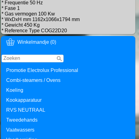
* Frequentie 50 Hz
* Fase 1
* Gas vermogen 100 Kw
* WxDxH mm 1162x1066x1794 mm
* Gewicht 450 Kg
* Reference Type COG22D20
Winkelmandje (0)
Promotie Electrolux Professional
Combi-steamers / Ovens
Koeling
Kookapparatuur
RVS NEUTRAAL
Tweedehands
Vaatwassers