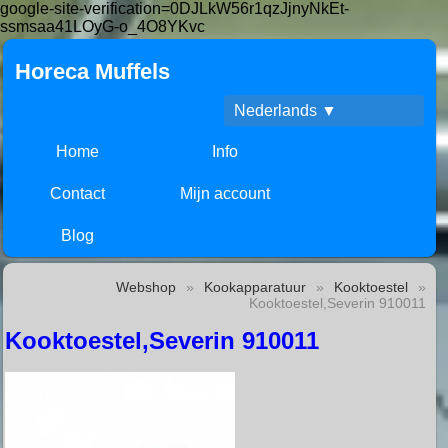
google-site-verification=0DJLkW56r1qzJjnyNkEt-
ssmsaa41LOyG-o_4O8YKvc
Horeca Muffels
Nederlands ▼
Home
Info
Contact
Mijn account
Blog
Webshop
»
Kookapparatuur
»
Kooktoestel
»
Kooktoestel,Severin 910011
Kooktoestel,Severin 910011