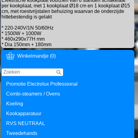
Elektrische kookplaat voorzien van 6 standen schakelaar
per kookplaat, met 1 kookplaat Ø18 cm en 1 kookplaat Ø15
cm, met roestvrijstalen behuizing waarvan de onderzijde
hittebestendig is gelakt
* 220-240V/1N 50/60Hz
* 1500W + 1000W
* 460x290x77H mm
* Dia 150mm + 180mm
Winkelmandje (0)
Promotie Electrolux Professional
Combi-steamers / Ovens
Koeling
Kookapparatuur
RVS NEUTRAAL
Tweedehands