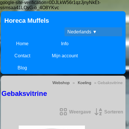
google-site-verification=0DJLkW56r1qzJjnyNkEt-
ssmsaa41LOyG-o_4O8YKvc
Horeca Muffels
Nederlands ▼
Home
Info
Contact
Mijn account
Blog
Webshop
»
Koeling
» Gebaksvitrine
Gebaksvitrine
Weergave
Sorteren