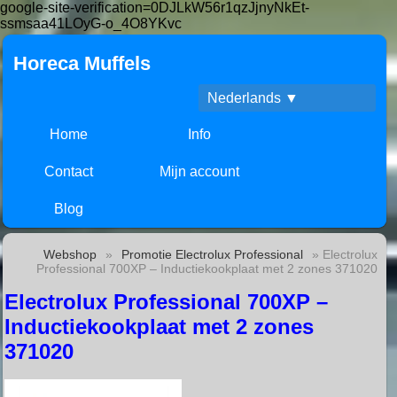
google-site-verification=0DJLkW56r1qzJjnyNkEt-
ssmsaa41LOyG-o_4O8YKvc
Horeca Muffels
Nederlands ▼
Home
Info
Contact
Mijn account
Blog
Webshop
»
Promotie Electrolux Professional
» Electrolux
Professional 700XP – Inductiekookplaat met 2 zones 371020
Electrolux Professional 700XP –
Inductiekookplaat met 2 zones
371020