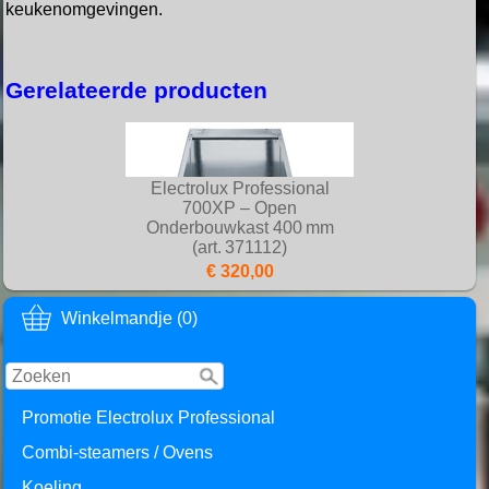
keukenomgevingen.
Gerelateerde producten
Electrolux Professional
700XP – Open
Onderbouwkast 400 mm
(art. 371112)
€ 320,00
Toevoegen aan winkelmandje
Winkelmandje (0)
Promotie Electrolux Professional
Combi-steamers / Ovens
Koeling