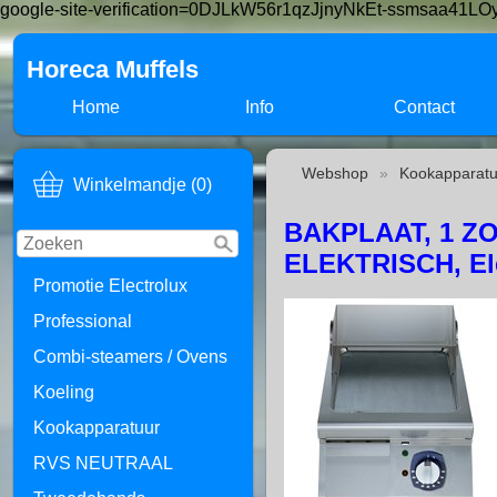
google-site-verification=0DJLkW56r1qzJjnyNkEt-ssmsaa41
Horeca Muffels
Home
Info
Contact
Webshop
»
Kookapparatu
Winkelmandje (0)
BAKPLAAT, 1 Z
ELEKTRISCH, Ele
Promotie Electrolux
Professional
Combi-steamers / Ovens
Koeling
Kookapparatuur
RVS NEUTRAAL