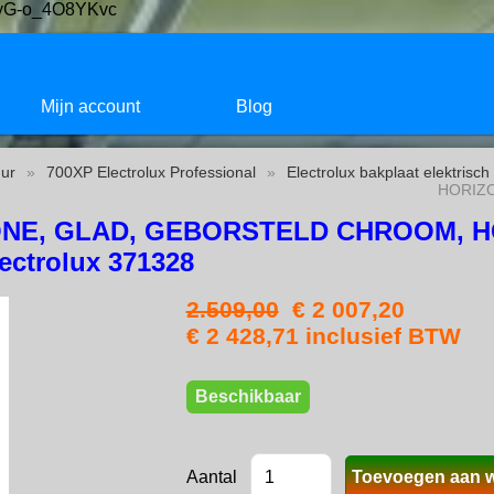
LOyG-o_4O8YKvc
Mijn account
Blog
ur
»
700XP Electrolux Professional
»
Electrolux bakplaat elektrisc
HORIZO
ONE, GLAD, GEBORSTELD CHROOM, H
ctrolux 371328
2.509,00
€ 2 007,20
€ 2 428,71 inclusief BTW
Beschikbaar
Aantal