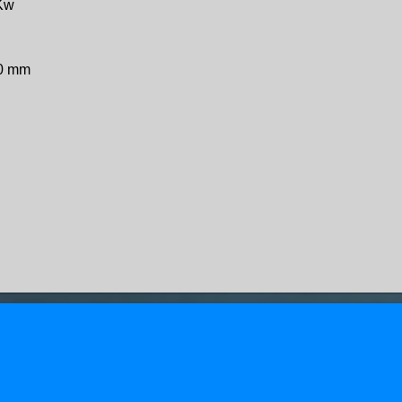
 Kw
0 mm