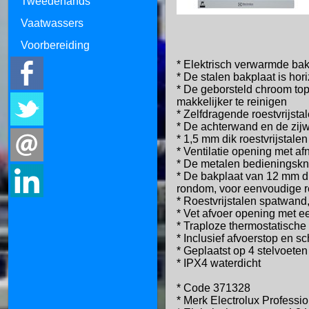
Tweedehands
Vaatwassers
Voorbereiding
* Elektrisch verwarmde ba
* De stalen bakplaat is hor
* De geborsteld chroom top
makkelijker te reinigen
* Zelfdragende roestvrijstal
* De achterwand en de zijw
* 1,5 mm dik roestvrijsta
* Ventilatie opening met af
* De metalen bedieningskno
* De bakplaat van 12 mm d
rondom, voor eenvoudige r
* Roestvrijstalen spatwand
* Vet afvoer opening met e
* Traploze thermostatische
* Inclusief afvoerstop en s
* Geplaatst op 4 stelvoeten
* IPX4 waterdicht
* Code 371328
* Merk Electrolux Professio