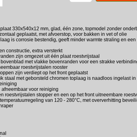
kplaat 330x540x12 mm, glad,
één zone, topmodel zonder onde
izontaal geplaatst, met afvoerstop,
voor bakken in vet of olie
laag is corrosie bestendig, geeft
minder warmte straling en een 
en constructie, extra versterkt
anden zijn omgezet uit één plaat
roestvrijstaal
len bovenblad met vlakke bovenranden
voor een strakke verbindi
neembaar roestvrijstalen rooster
ppen zijn verdiept op het front geplaatst
ik staal met geborsteld chromen toplaag
is naadloos ingelast i
einiging
, afneembaar voor reiniging
en roestvrijstalen stopper en een
op het front uitneembare roest
 temperatuurregeling van
120 - 280°C, met oververhitting beveil
chraper
nal