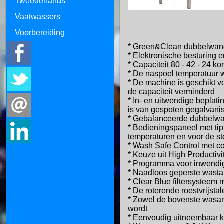
Tweedehands
Vaatwassers
Voorbereiding
* Green&Clean dubbelwand
* Elektronische besturing 
* Capaciteit 80 - 42 - 24 k
* De naspoel temperatuur 
* De machine is geschikt v
de capaciteit verminderd
* In- en uitwendige beplati
is van gespoten gegalvanis
* Gebalanceerde dubbelwa
* Bedieningspaneel met ti
temperaturen en voor de st
* Wash Safe Control met con
* Keuze uit High Producti
* Programma voor inwendig
* Naadloos geperste wasta
* Clear Blue filtersysteem 
* De roterende roestvrijst
* Zowel de bovenste wasarm
wordt
* Eenvoudig uitneembaar k