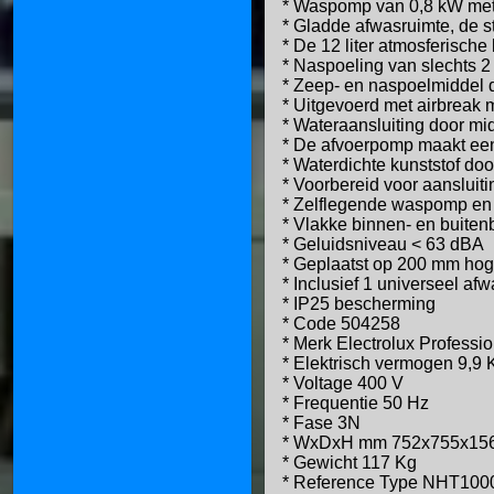
* Waspomp van 0,8 kW met s
* Gladde afwasruimte, de s
* De 12 liter atmosferische
* Naspoeling van slechts 2 l
* Zeep- en naspoelmiddel
* Uitgevoerd met airbreak 
* Wateraansluiting door mi
* De afvoerpomp maakt een 
* Waterdichte kunststof doo
* Voorbereid voor aanslui
* Zelflegende waspomp en b
* Vlakke binnen- en buiten
* Geluidsniveau < 63 dBA
* Geplaatst op 200 mm hoge
* Inclusief 1 universeel af
* IP25 bescherming
* Code 504258
* Merk Electrolux Professio
* Elektrisch vermogen 9,9
* Voltage 400 V
* Frequentie 50 Hz
* Fase 3N
* WxDxH mm 752x755x15
* Gewicht 117 Kg
* Reference Type NHT100