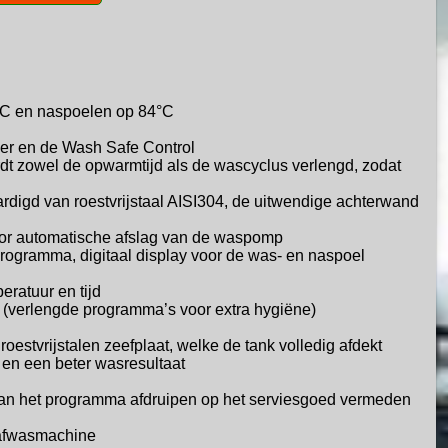
°C en naspoelen op 84°C
ler en de Wash Safe Control
rdt zowel de opwarmtijd als de
wascyclus verlengd, zodat
rdigd van roestvrijstaal AISI304,
de uitwendige achterwand
or automatische afslag van de waspomp
 programma, digitaal display voor de
was- en naspoel
eratuur en tijd
(verlengde programma’s voor extra hygiëne)
oestvrijstalen zeefplaat, welke de
tank volledig afdekt
en een beter wasresultaat
an het programma afdruipen op het
serviesgoed vermeden
e afwasmachine