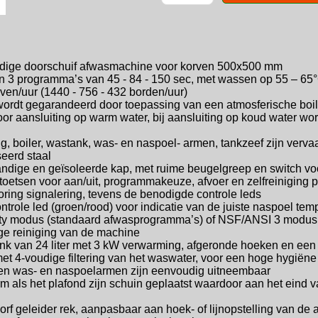
ige doorschuif afwasmachine voor
korven 500x500 mm
en 3 programma’s van 45 - 84 - 150 sec,
met wassen op 55 – 65
orven/uur (1440 - 756 - 432 borden/uur)
wordt gegarandeerd door toepassing
van een atmosferische boi
oor aansluiting op warm water, bij
aansluiting op koud water wo
ng, boiler, wastank, was- en naspoel-
armen, tankzeef zijn vervaa
eerd staal
ndige en geïsoleerde kap, met ruime
beugelgreep en switch vo
ptoetsen voor aan/uit, programmakeuze,
afvoer en zelfreiniging
oring signalering,
tevens de benodigde controle leds
trole led (groen/rood) voor indicatie
van de juiste naspoel temp
vity modus (standaard afwasprogramma’s)
of NSF/ANSI 3 modus 
e reiniging van de machine
nk van 24 liter met 3 kW verwarming,
afgeronde hoeken en een r
met 4-voudige filtering van het waswater,
voor een hoge hygiëne 
alen was- en naspoelarmen zijn
eenvoudig uitneembaar
 als het plafond zijn schuin geplaatst
waardoor aan het eind v
orf geleider rek, aanpasbaar aan
hoek- of lijnopstelling van d