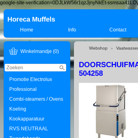
google-site-verification=0DJLkW56r1qzJjnyNkEt-ssmsaa41
Horeca Muffels
Home
Info
Contact
Webshop
»
Vaatwasse
Winkelmandje (0)
DOORSCHUIFMACH
504258
Promotie Electrolux
Professional
Combi-steamers / Ovens
Koeling
Kookapparatuur
RVS NEUTRAAL