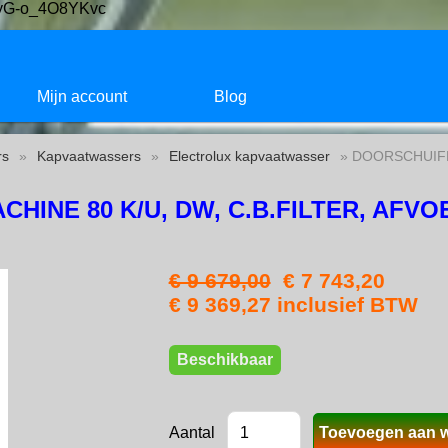
LOyG-o_4O8YKvc
Mijn account
Blog
rs
»
Kapvaatwassers
»
Electrolux kapvaatwasser
» DOORSCHUIFM
INE 80 K/U, DW, C.B.FILTER, AFVOE
€ 9 679,00
€ 7 743,20
€ 9 369,27 inclusief BTW
Beschikbaar
Aantal