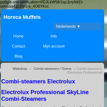
google-site-verification=0DJLkW56r1qzJjnyNkEt-
ssmsaa41LOyG-o_4O8YKvc
Horeca Muffels
Nederlands ▼
Home
Info
Contact
Mijn account
Blog
Webshop
»
Combi-steamers / Ovens
» Combi-steamers
Electrolux Professional
Combi-steamers Electrolux
Electrolux Professional SkyLine
Combi-Steamers