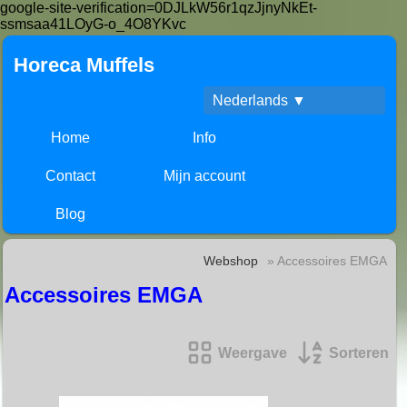
google-site-verification=0DJLkW56r1qzJjnyNkEt-
ssmsaa41LOyG-o_4O8YKvc
Horeca Muffels
Nederlands ▼
Home
Info
Contact
Mijn account
Blog
Webshop
» Accessoires EMGA
Accessoires EMGA
Weergave
Sorteren